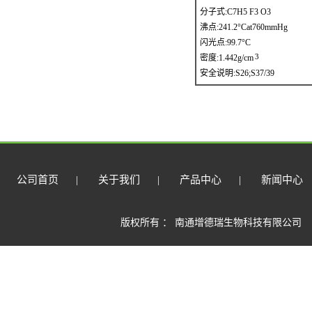
分子式:C7H5 F3 O3
沸点:241.2°Cat760mmHg
闪光点:99.7°C
3
密度:1.442g/cm
安全说明:S26;S37/39
公司首页
|
关于我们
|
产品中心
|
新闻中心
版权所有 ： 南通增德瑞生物科技有限公司 （